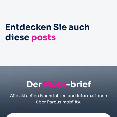
Entdecken Sie auch
European Parking Awards –
diese
posts
26. Juni 2024 – Vorbeizug der
„Renovierung des Parkhauses P3
olympischen Flamme in Straßburg
Wilson“ in der engeren Auswahl
Erleben Sie die Überquerung der
olympischen Flamme
Der
Mobi
-brief
Alle aktuellen Nachrichten und Informationen
über Parcus mobility.