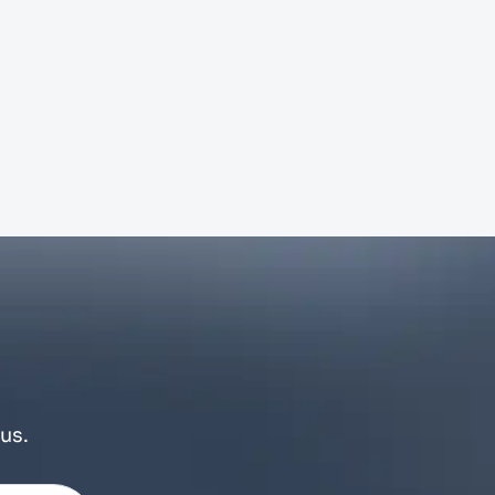
e
us.