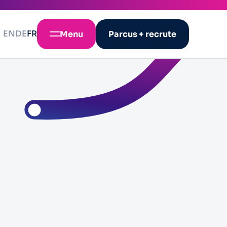
EN
DE
FR
Menu
Parcus + recrute