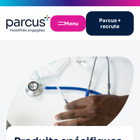
Parcus +
Menu
recrute