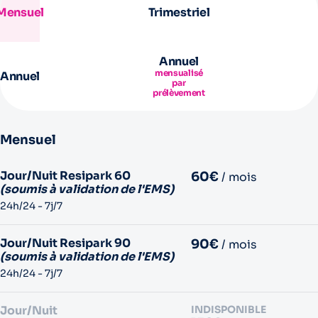
Mensuel
Trimestriel
Annuel
mensualisé
Annuel
par
prélèvement
Mensuel
Jour/Nuit Resipark 60
60€
/ mois
(soumis à validation de l'EMS)
24h/24 - 7j/7
Jour/Nuit Resipark 90
90€
/ mois
(soumis à validation de l'EMS)
24h/24 - 7j/7
Jour/Nuit
INDISPONIBLE