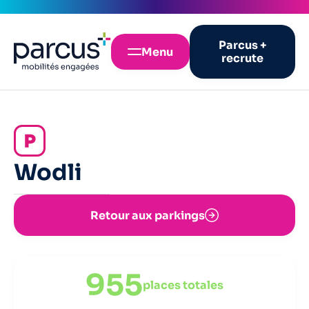
Parcus +
Menu
recrute
Wodli
Retour aux parkings
955
places totales