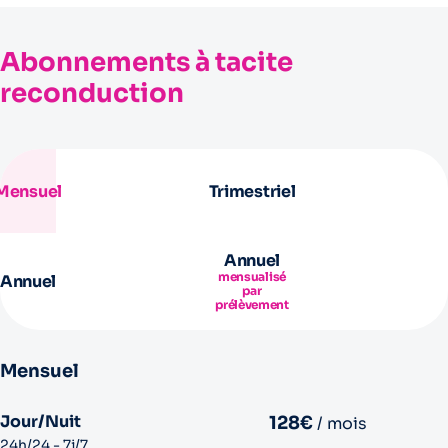
Abonnements à tacite
reconduction
Mensuel
Trimestriel
Annuel
mensualisé
Annuel
par
prélèvement
Mensuel
Jour/Nuit
128€
/ mois
24h/24 - 7j/7