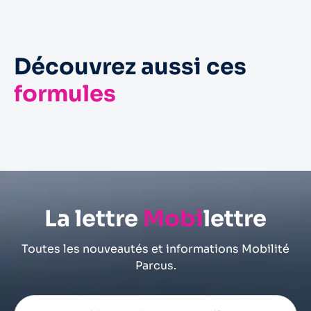
Découvrez aussi ces
formules
Forfait 5 jours
Forfait 6 jours
La lettre
Mobi
lettre
Toutes les nouveautés et informations Mobilité
Parcus.