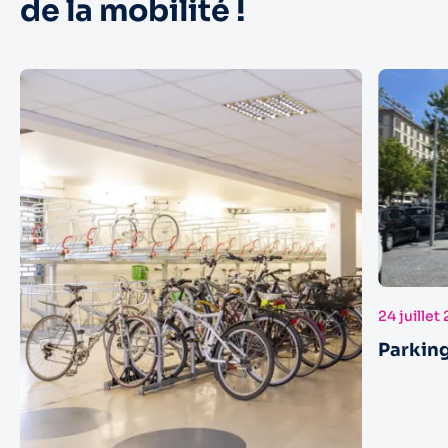
de la mobilité !
24 juillet
Parking